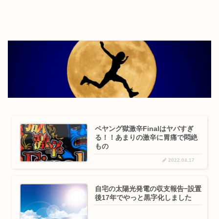
ペヤング獄激辛Finalはヤバすぎ
る！！あまりの激辛に胃痛で悶絶
もの
2022.04.17
自宅の太陽光発電の収支報告−設置
後17年でやっと黒字化しました