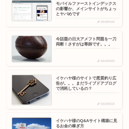
モバイルファーストインデックス
の影響か、メインサイトがちょっ
とヤバめです
2018/5/26
今話題の日大アメフト問題を一刀
両断！さすがは尊師です。。。
2018/5/25
イケハヤ様のサイトで悪質釣り広
告が。。。まだライブドアブログ
で消耗しているの？
2018/5/19
イケハヤ様のQ&Aサイト構築に見
るお金の稼ぎ方